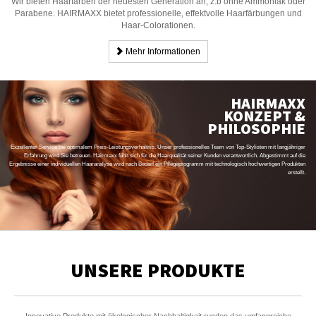
Wir bieten Haarfarben der neuesten Generation an, z.b ohne Ammoniak oder
Parabene. HAIRMAXX bietet professionelle, effektvolle Haarfärbungen und
Haar-Colorationen.
Mehr Informationen
HAIRMAXX
KONZEPT &
PHILOSOPHIE
Exzellenter Service bei optimalem Preis-Leistungsverhältnis. Unser professionelles Team von Top-Stylisten mit langjähriger
Erfahrung wird Sie betreuen. Hairmaxx fühlt sich für die Haarqualität seiner Kunden verantwortlich. Abgestimmt auf die
Ergebnisse einer individuellen Haaranalyse wird nach Bedarf ein Pflegeprogramm mit technologisch hochwertigen Produkten
erstellt.
UNSERE PRODUKTE