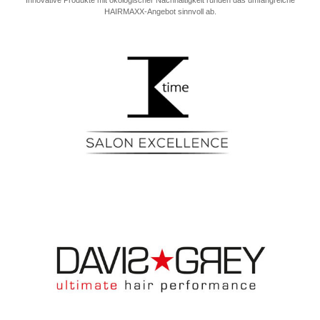
Innovative Produkte mit ökologischer Nachhaltigkeit runden das umfangreiche
HAIRMAXX-Angebot sinnvoll ab.